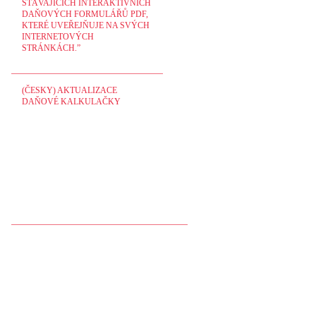
STÁVAJÍCÍCH INTERAKTIVNÍCH
DAŇOVÝCH FORMULÁŘŮ PDF,
KTERÉ UVEŘEJŇUJE NA SVÝCH
INTERNETOVÝCH
STRÁNKÁCH.”
(ČESKY) AKTUALIZACE
DAŇOVÉ KALKULAČKY